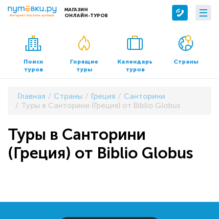
МАГАЗИН
ОНЛАЙН-ТУРОВ
Сервисы
О компании
Бронирование отелей
О нас
Поиск
Горящие
Календарь
Страны
туров
туры
туров
Трансфер
Контакты
Страхование
Команда
Главная
Страны
Греция
Санторини
Документы и реквизиты
Туры в Санторини (Греция) от Biblio Globus
Офисы продаж
Туры в Санторини
(Греция) от Biblio Globus