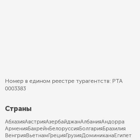
Номер в едином реестре турагентств: РТА
0003383
Страны
Абхазия
Австрия
Азербайджан
Албания
Андорра
Армения
Бахрейн
Белоруссия
Болгария
Бразилия
Венгрия
Вьетнам
Греция
Грузия
Доминикана
Египет