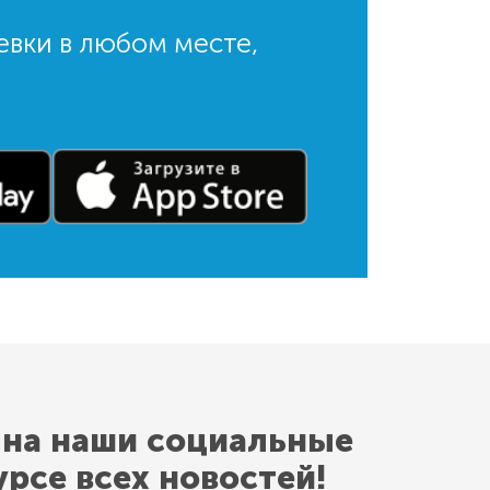
евки в любом месте,
 на наши социальные
урсе всех новостей!