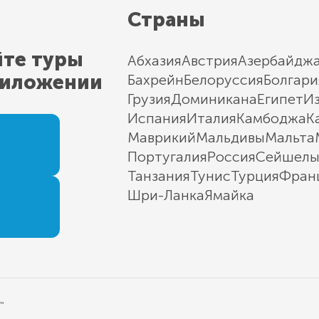
Страны
йте туры
Абхазия
Австрия
Азербайдж
риложении
Бахрейн
Белоруссия
Болгари
Грузия
Доминикана
Египет
И
Испания
Италия
Камбоджа
К
Маврикий
Мальдивы
Мальта
Португалия
Россия
Сейшел
Танзания
Тунис
Турция
Фран
Шри-Ланка
Ямайка
"