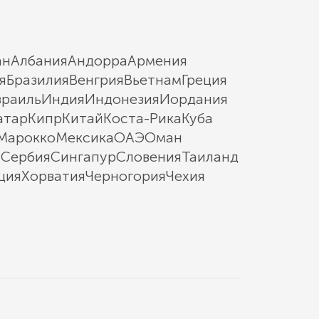
ан
Албания
Андорра
Армения
я
Бразилия
Венгрия
Вьетнам
Греция
зраиль
Индия
Индонезия
Иордания
атар
Кипр
Китай
Коста-Рика
Куба
Марокко
Мексика
ОАЭ
Оман
ы
Сербия
Сингапур
Словения
Таиланд
ция
Хорватия
Черногория
Чехия