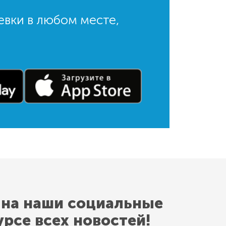
евки в любом месте,
 на наши социальные
урсе всех новостей!