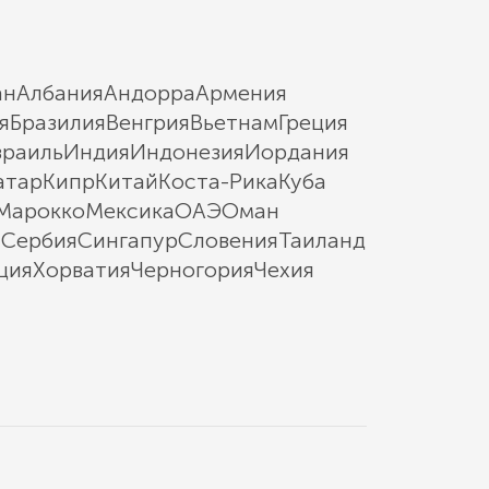
ан
Албания
Андорра
Армения
я
Бразилия
Венгрия
Вьетнам
Греция
зраиль
Индия
Индонезия
Иордания
атар
Кипр
Китай
Коста-Рика
Куба
Марокко
Мексика
ОАЭ
Оман
ы
Сербия
Сингапур
Словения
Таиланд
ция
Хорватия
Черногория
Чехия