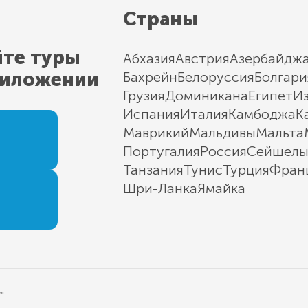
Страны
йте туры
Абхазия
Австрия
Азербайдж
риложении
Бахрейн
Белоруссия
Болгари
Грузия
Доминикана
Египет
И
Испания
Италия
Камбоджа
К
Маврикий
Мальдивы
Мальта
Португалия
Россия
Сейшел
Танзания
Тунис
Турция
Фран
Шри-Ланка
Ямайка
"