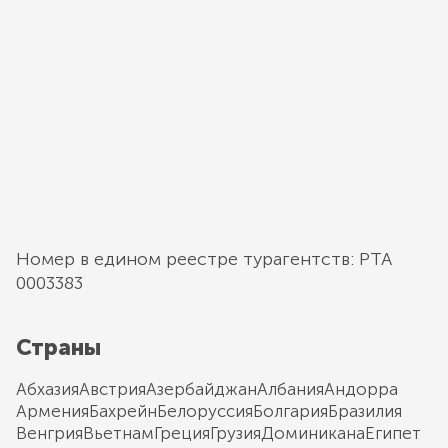
Номер в едином реестре турагентств: РТА
0003383
Страны
Абхазия
Австрия
Азербайджан
Албания
Андорра
Армения
Бахрейн
Белоруссия
Болгария
Бразилия
Венгрия
Вьетнам
Греция
Грузия
Доминикана
Египет