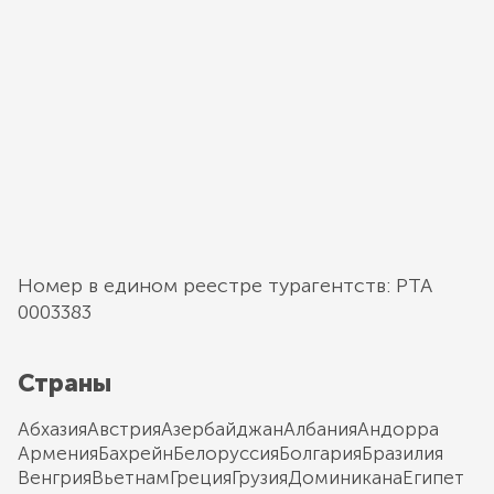
Номер в едином реестре турагентств: РТА
0003383
Страны
Абхазия
Австрия
Азербайджан
Албания
Андорра
Армения
Бахрейн
Белоруссия
Болгария
Бразилия
Венгрия
Вьетнам
Греция
Грузия
Доминикана
Египет