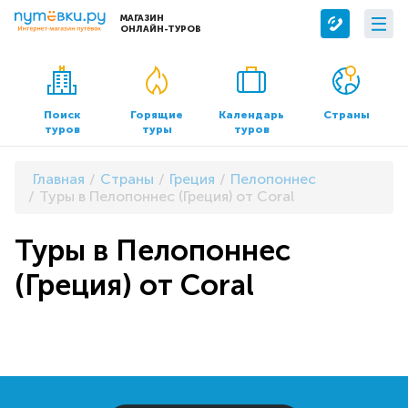
МАГАЗИН
ОНЛАЙН-ТУРОВ
Сервисы
О компании
Бронирование отелей
О нас
Поиск
Горящие
Календарь
Страны
туров
туры
туров
Трансфер
Контакты
Страхование
Команда
Главная
Страны
Греция
Пелопоннес
Документы и реквизиты
Туры в Пелопоннес (Греция) от Coral
Офисы продаж
Туры в Пелопоннес
(Греция) от Coral