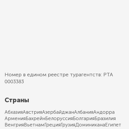
Номер в едином реестре турагентств: РТА
0003383
Страны
Абхазия
Австрия
Азербайджан
Албания
Андорра
Армения
Бахрейн
Белоруссия
Болгария
Бразилия
Венгрия
Вьетнам
Греция
Грузия
Доминикана
Египет