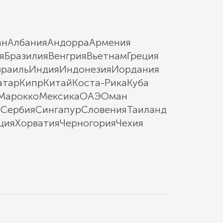
ан
Албания
Андорра
Армения
я
Бразилия
Венгрия
Вьетнам
Греция
зраиль
Индия
Индонезия
Иордания
атар
Кипр
Китай
Коста-Рика
Куба
Марокко
Мексика
ОАЭ
Оман
ы
Сербия
Сингапур
Словения
Таиланд
ция
Хорватия
Черногория
Чехия