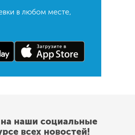
евки в любом месте,
 на наши социальные
урсе всех новостей!