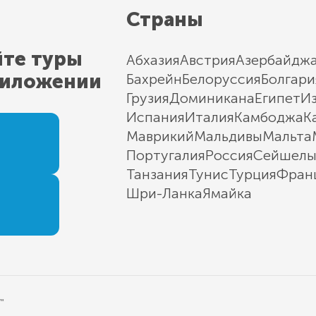
Страны
йте туры
Абхазия
Австрия
Азербайдж
риложении
Бахрейн
Белоруссия
Болгари
Грузия
Доминикана
Египет
И
Испания
Италия
Камбоджа
К
Маврикий
Мальдивы
Мальта
Португалия
Россия
Сейшел
Танзания
Тунис
Турция
Фран
Шри-Ланка
Ямайка
"