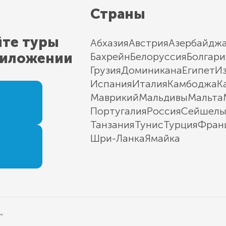
Страны
йте туры
Абхазия
Австрия
Азербайдж
риложении
Бахрейн
Белоруссия
Болгари
Грузия
Доминикана
Египет
И
Испания
Италия
Камбоджа
К
Маврикий
Мальдивы
Мальта
Португалия
Россия
Сейшел
Танзания
Тунис
Турция
Фран
Шри-Ланка
Ямайка
"