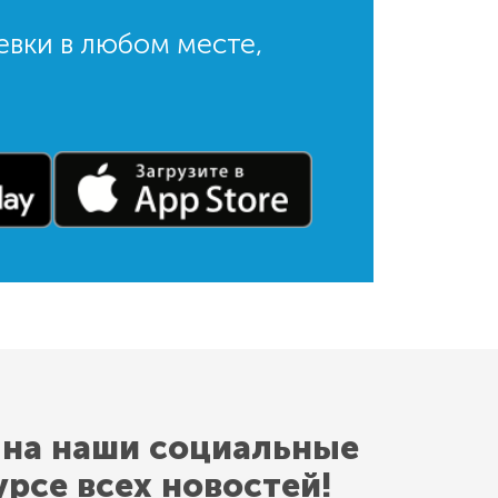
евки в любом месте,
 на наши социальные
урсе всех новостей!