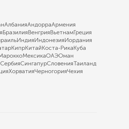
ан
Албания
Андорра
Армения
я
Бразилия
Венгрия
Вьетнам
Греция
зраиль
Индия
Индонезия
Иордания
атар
Кипр
Китай
Коста-Рика
Куба
Марокко
Мексика
ОАЭ
Оман
ы
Сербия
Сингапур
Словения
Таиланд
ция
Хорватия
Черногория
Чехия