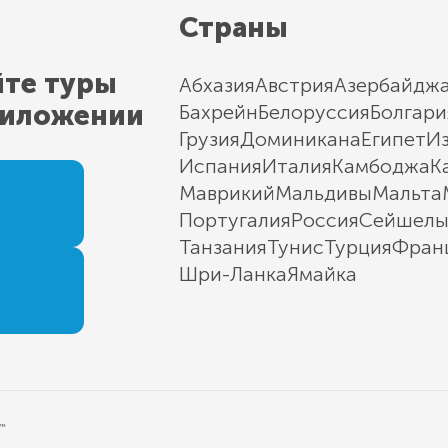
Страны
йте туры
Абхазия
Австрия
Азербайдж
риложении
Бахрейн
Белоруссия
Болгари
Грузия
Доминикана
Египет
И
Испания
Италия
Камбоджа
К
Маврикий
Мальдивы
Мальта
Португалия
Россия
Сейшел
Танзания
Тунис
Турция
Фран
Шри-Ланка
Ямайка
"