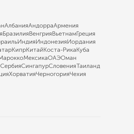
ан
Албания
Андорра
Армения
я
Бразилия
Венгрия
Вьетнам
Греция
зраиль
Индия
Индонезия
Иордания
атар
Кипр
Китай
Коста-Рика
Куба
Марокко
Мексика
ОАЭ
Оман
ы
Сербия
Сингапур
Словения
Таиланд
ция
Хорватия
Черногория
Чехия