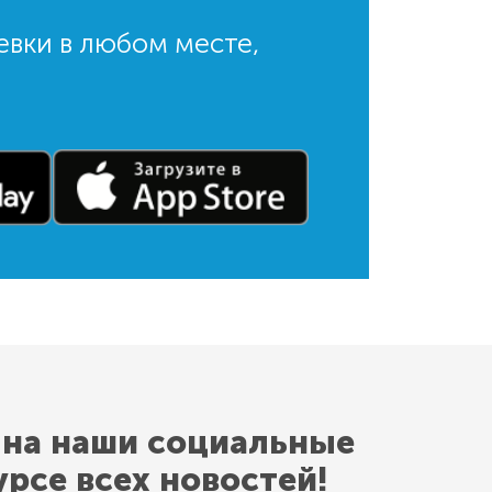
евки в любом месте,
 на наши социальные
урсе всех новостей!