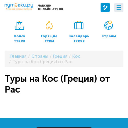
МАГАЗИН
ОНЛАЙН-ТУРОВ
Сервисы
О компании
Бронирование отелей
О нас
Поиск
Горящие
Календарь
Страны
туров
туры
туров
Трансфер
Контакты
Страхование
Команда
Главная
Страны
Греция
Кос
Документы и реквизиты
Туры на Кос (Греция) от Pac
Офисы продаж
Туры на Кос (Греция) от
Pac