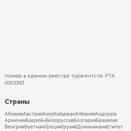
Номер в едином реестре турагентств: РТА
0003383
Страны
Абхазия
Австрия
Азербайджан
Албания
Андорра
Армения
Бахрейн
Белоруссия
Болгария
Бразилия
Венгрия
Вьетнам
Греция
Грузия
Доминикана
Египет