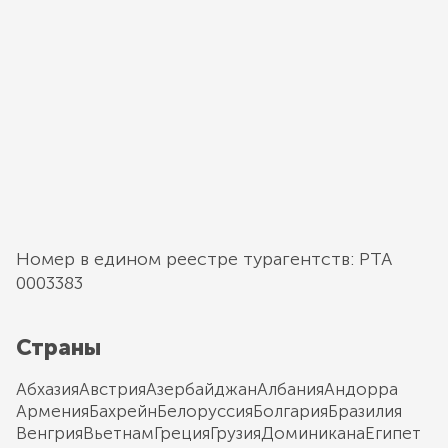
Номер в едином реестре турагентств: РТА
0003383
Страны
Абхазия
Австрия
Азербайджан
Албания
Андорра
Армения
Бахрейн
Белоруссия
Болгария
Бразилия
Венгрия
Вьетнам
Греция
Грузия
Доминикана
Египет