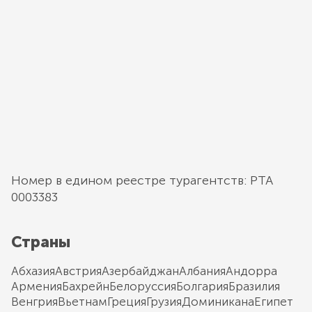
Номер в едином реестре турагентств: РТА
0003383
Страны
Абхазия
Австрия
Азербайджан
Албания
Андорра
Армения
Бахрейн
Белоруссия
Болгария
Бразилия
Венгрия
Вьетнам
Греция
Грузия
Доминикана
Египет