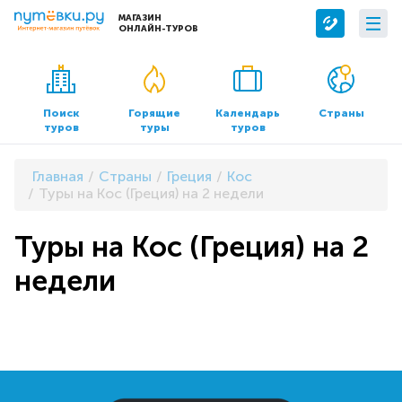
МАГАЗИН
ОНЛАЙН-ТУРОВ
Сервисы
О компании
Бронирование отелей
О нас
Поиск
Горящие
Календарь
Страны
туров
туры
туров
Трансфер
Контакты
Страхование
Команда
Главная
Страны
Греция
Кос
Документы и реквизиты
Туры на Кос (Греция) на 2 недели
Офисы продаж
Туры на Кос (Греция) на 2
недели