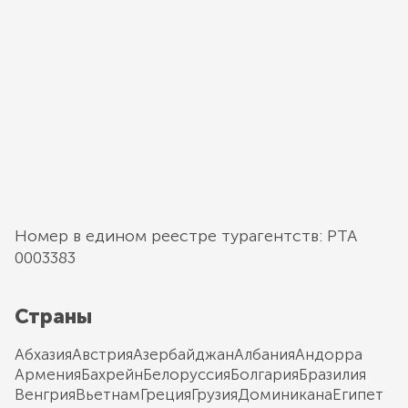
Номер в едином реестре турагентств: РТА
0003383
Страны
Абхазия
Австрия
Азербайджан
Албания
Андорра
Армения
Бахрейн
Белоруссия
Болгария
Бразилия
Венгрия
Вьетнам
Греция
Грузия
Доминикана
Египет