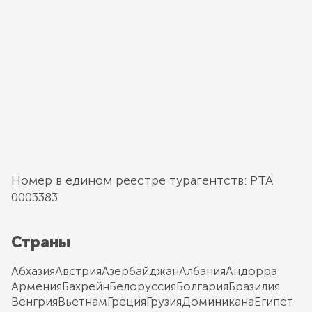
Номер в едином реестре турагентств: РТА
0003383
Страны
Абхазия
Австрия
Азербайджан
Албания
Андорра
Армения
Бахрейн
Белоруссия
Болгария
Бразилия
Венгрия
Вьетнам
Греция
Грузия
Доминикана
Египет