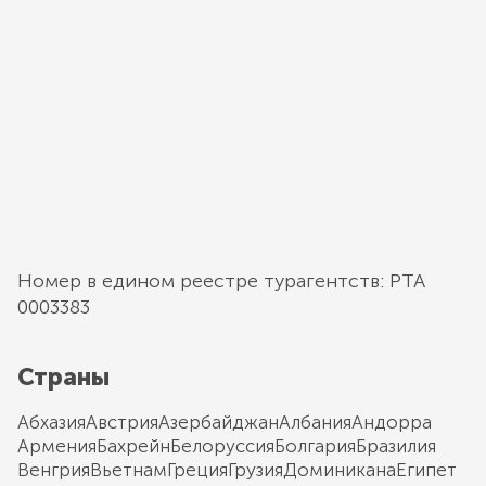
Номер в едином реестре турагентств: РТА
0003383
Страны
Абхазия
Австрия
Азербайджан
Албания
Андорра
Армения
Бахрейн
Белоруссия
Болгария
Бразилия
Венгрия
Вьетнам
Греция
Грузия
Доминикана
Египет