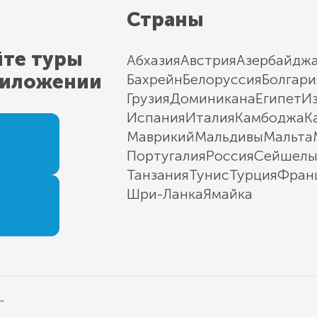
Страны
йте туры
Абхазия
Австрия
Азербайдж
риложении
Бахрейн
Белоруссия
Болгари
Грузия
Доминикана
Египет
И
Испания
Италия
Камбоджа
К
Маврикий
Мальдивы
Мальта
Португалия
Россия
Сейшел
Танзания
Тунис
Турция
Фран
Шри-Ланка
Ямайка
"