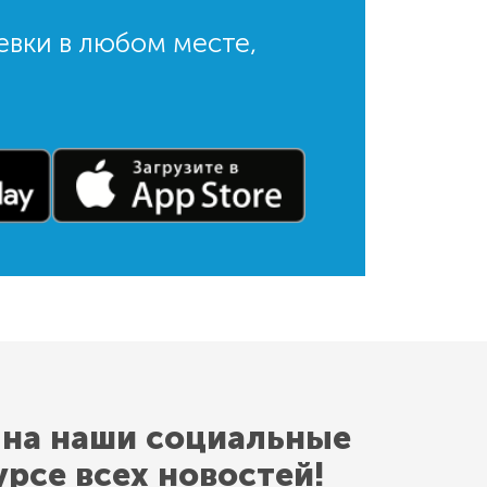
евки в любом месте,
 на наши социальные
урсе всех новостей!