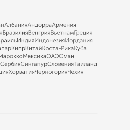
ан
Албания
Андорра
Армения
я
Бразилия
Венгрия
Вьетнам
Греция
зраиль
Индия
Индонезия
Иордания
атар
Кипр
Китай
Коста-Рика
Куба
Марокко
Мексика
ОАЭ
Оман
ы
Сербия
Сингапур
Словения
Таиланд
ция
Хорватия
Черногория
Чехия