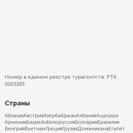
Номер в едином реестре турагентств: РТА
0003383
Страны
Абхазия
Австрия
Азербайджан
Албания
Андорра
Армения
Бахрейн
Белоруссия
Болгария
Бразилия
Венгрия
Вьетнам
Греция
Грузия
Доминикана
Египет