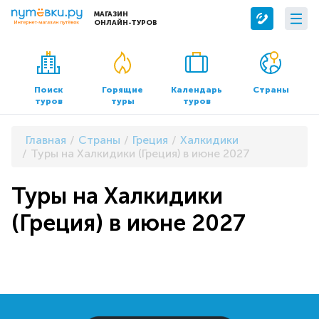
МАГАЗИН
ОНЛАЙН-ТУРОВ
Сервисы
О компании
Бронирование отелей
О нас
Поиск
Горящие
Календарь
Страны
туров
туры
туров
Трансфер
Контакты
Страхование
Команда
Главная
Страны
Греция
Халкидики
Документы и реквизиты
Туры на Халкидики (Греция) в июне 2027
Офисы продаж
Туры на Халкидики
(Греция) в июне 2027