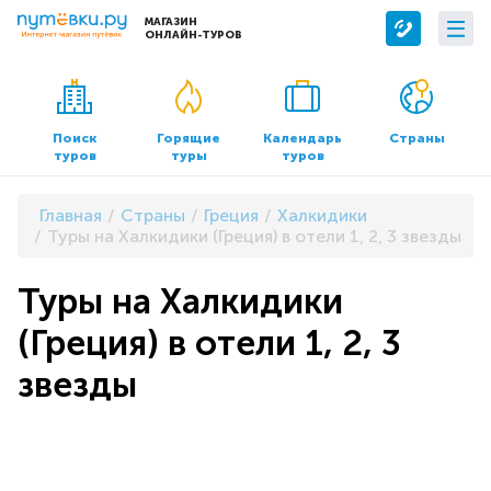
МАГАЗИН
ОНЛАЙН-ТУРОВ
Сервисы
О компании
Бронирование отелей
О нас
Поиск
Горящие
Календарь
Страны
туров
туры
туров
Трансфер
Контакты
Страхование
Команда
Главная
Страны
Греция
Халкидики
Документы и реквизиты
Туры на Халкидики (Греция) в отели 1, 2, 3 звезды
Офисы продаж
Туры на Халкидики
(Греция) в отели 1, 2, 3
звезды