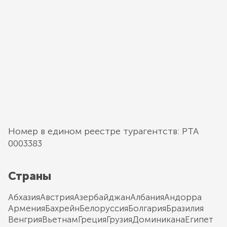
Номер в едином реестре турагентств: РТА
0003383
Страны
Абхазия
Австрия
Азербайджан
Албания
Андорра
Армения
Бахрейн
Белоруссия
Болгария
Бразилия
Венгрия
Вьетнам
Греция
Грузия
Доминикана
Египет