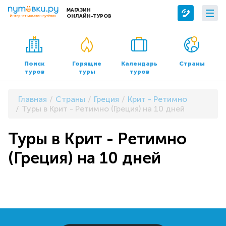
МАГАЗИН
ОНЛАЙН-ТУРОВ
Сервисы
О компании
Бронирование отелей
О нас
Поиск
Горящие
Календарь
Страны
туров
туры
туров
Трансфер
Контакты
Страхование
Команда
Главная
Страны
Греция
Крит - Ретимно
Документы и реквизиты
Туры в Крит - Ретимно (Греция) на 10 дней
Офисы продаж
Туры в Крит - Ретимно
(Греция) на 10 дней