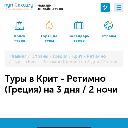
МАГАЗИН
ОНЛАЙН-ТУРОВ
Сервисы
О компании
Бронирование отелей
О нас
Поиск
Горящие
Календарь
Страны
туров
туры
туров
Трансфер
Контакты
Страхование
Команда
Главная
Страны
Греция
Крит - Ретимно
Документы и реквизиты
Туры в Крит - Ретимно (Греция) на 3 дня / 2 ночи
Офисы продаж
Туры в Крит - Ретимно
(Греция) на 3 дня / 2 ночи