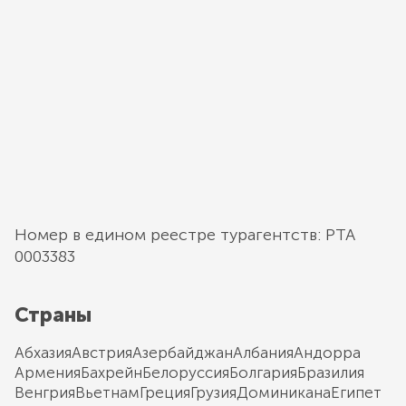
Номер в едином реестре турагентств: РТА
0003383
Страны
Абхазия
Австрия
Азербайджан
Албания
Андорра
Армения
Бахрейн
Белоруссия
Болгария
Бразилия
Венгрия
Вьетнам
Греция
Грузия
Доминикана
Египет