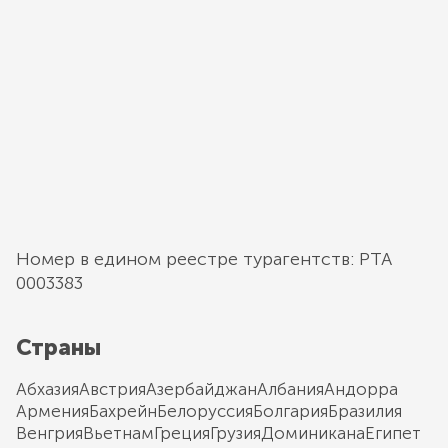
Номер в едином реестре турагентств: РТА
0003383
Страны
Абхазия
Австрия
Азербайджан
Албания
Андорра
Армения
Бахрейн
Белоруссия
Болгария
Бразилия
Венгрия
Вьетнам
Греция
Грузия
Доминикана
Египет