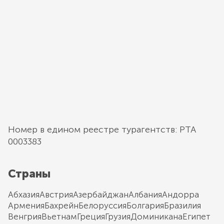
Номер в едином реестре турагентств: РТА
0003383
Страны
Абхазия
Австрия
Азербайджан
Албания
Андорра
Армения
Бахрейн
Белоруссия
Болгария
Бразилия
Венгрия
Вьетнам
Греция
Грузия
Доминикана
Египет