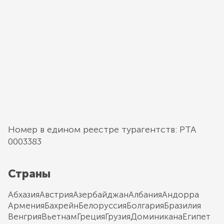
Номер в едином реестре турагентств: РТА
0003383
Страны
Абхазия
Австрия
Азербайджан
Албания
Андорра
Армения
Бахрейн
Белоруссия
Болгария
Бразилия
Венгрия
Вьетнам
Греция
Грузия
Доминикана
Египет