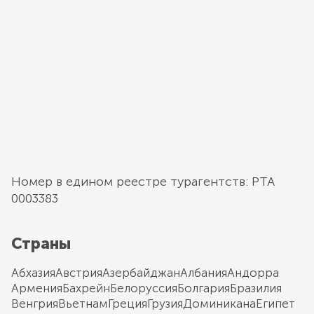
Номер в едином реестре турагентств: РТА
0003383
Страны
Абхазия
Австрия
Азербайджан
Албания
Андорра
Армения
Бахрейн
Белоруссия
Болгария
Бразилия
Венгрия
Вьетнам
Греция
Грузия
Доминикана
Египет