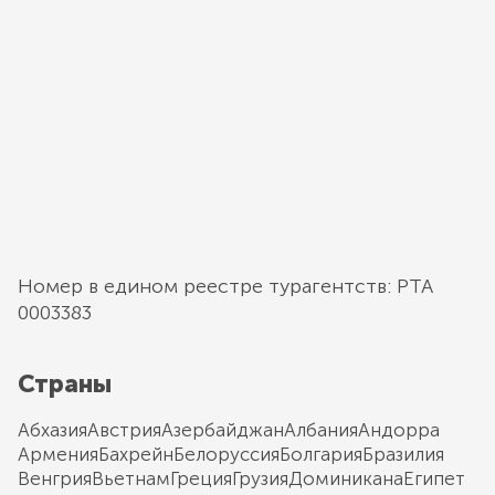
Номер в едином реестре турагентств: РТА
0003383
Страны
Абхазия
Австрия
Азербайджан
Албания
Андорра
Армения
Бахрейн
Белоруссия
Болгария
Бразилия
Венгрия
Вьетнам
Греция
Грузия
Доминикана
Египет