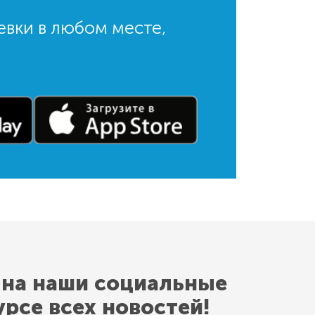
евки в любом месте,
 на наши социальные
урсе всех новостей!