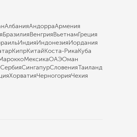
ан
Албания
Андорра
Армения
я
Бразилия
Венгрия
Вьетнам
Греция
зраиль
Индия
Индонезия
Иордания
атар
Кипр
Китай
Коста-Рика
Куба
Марокко
Мексика
ОАЭ
Оман
ы
Сербия
Сингапур
Словения
Таиланд
ция
Хорватия
Черногория
Чехия