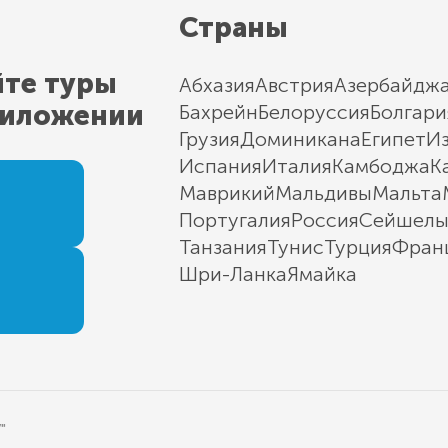
Страны
йте туры
Абхазия
Австрия
Азербайдж
риложении
Бахрейн
Белоруссия
Болгари
Грузия
Доминикана
Египет
И
Испания
Италия
Камбоджа
К
Маврикий
Мальдивы
Мальта
Португалия
Россия
Сейшел
Танзания
Тунис
Турция
Фран
Шри-Ланка
Ямайка
"