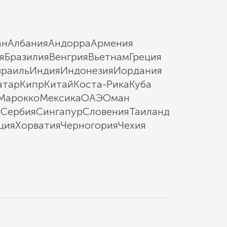
ан
Албания
Андорра
Армения
я
Бразилия
Венгрия
Вьетнам
Греция
зраиль
Индия
Индонезия
Иордания
атар
Кипр
Китай
Коста-Рика
Куба
Марокко
Мексика
ОАЭ
Оман
ы
Сербия
Сингапур
Словения
Таиланд
ция
Хорватия
Черногория
Чехия