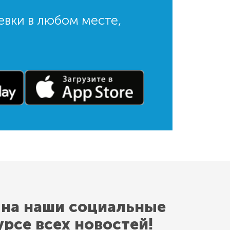
евки в любом месте,
 на наши социальные
урсе всех новостей!