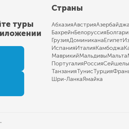
Страны
йте туры
Абхазия
Австрия
Азербайдж
риложении
Бахрейн
Белоруссия
Болгари
Грузия
Доминикана
Египет
И
Испания
Италия
Камбоджа
К
Маврикий
Мальдивы
Мальта
Португалия
Россия
Сейшел
Танзания
Тунис
Турция
Фран
Шри-Ланка
Ямайка
"