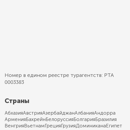
Номер в едином реестре турагентств: РТА
0003383
Страны
Абхазия
Австрия
Азербайджан
Албания
Андорра
Армения
Бахрейн
Белоруссия
Болгария
Бразилия
Венгрия
Вьетнам
Греция
Грузия
Доминикана
Египет