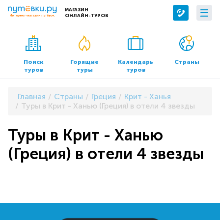
МАГАЗИН
ОНЛАЙН-ТУРОВ
Сервисы
О компании
Бронирование отелей
О нас
Поиск
Горящие
Календарь
Страны
туров
туры
туров
Трансфер
Контакты
Страхование
Команда
Главная
Страны
Греция
Крит - Ханья
Документы и реквизиты
Туры в Крит - Ханью (Греция) в отели 4 звезды
Офисы продаж
Туры в Крит - Ханью
(Греция) в отели 4 звезды