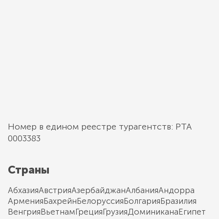
Номер в едином реестре турагентств: РТА
0003383
Страны
Абхазия
Австрия
Азербайджан
Албания
Андорра
Армения
Бахрейн
Белоруссия
Болгария
Бразилия
Венгрия
Вьетнам
Греция
Грузия
Доминикана
Египет