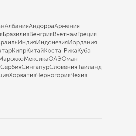
ан
Албания
Андорра
Армения
я
Бразилия
Венгрия
Вьетнам
Греция
зраиль
Индия
Индонезия
Иордания
атар
Кипр
Китай
Коста-Рика
Куба
Марокко
Мексика
ОАЭ
Оман
ы
Сербия
Сингапур
Словения
Таиланд
ция
Хорватия
Черногория
Чехия