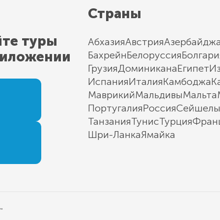
Страны
йте туры
Абхазия
Австрия
Азербайдж
риложении
Бахрейн
Белоруссия
Болгари
Грузия
Доминикана
Египет
И
Испания
Италия
Камбоджа
К
Маврикий
Мальдивы
Мальта
Португалия
Россия
Сейшел
Танзания
Тунис
Турция
Фран
Шри-Ланка
Ямайка
"