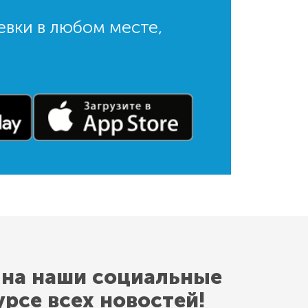
евки в любом месте,
 на наши социальные
урсе всех новостей!