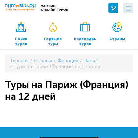
МАГАЗИН
ОНЛАЙН-ТУРОВ
Сервисы
О компании
Бронирование отелей
О нас
Поиск
Горящие
Календарь
Страны
туров
туры
туров
Трансфер
Контакты
Страхование
Команда
Главная
Страны
Франция
Париж
Документы и реквизиты
Туры на Париж (Франция) на 12 дней
Офисы продаж
Туры на Париж (Франция)
на 12 дней