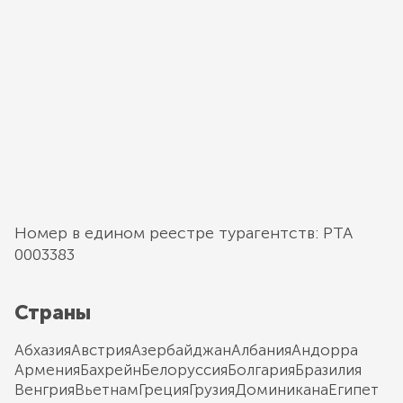
Номер в едином реестре турагентств: РТА
0003383
Страны
Абхазия
Австрия
Азербайджан
Албания
Андорра
Армения
Бахрейн
Белоруссия
Болгария
Бразилия
Венгрия
Вьетнам
Греция
Грузия
Доминикана
Египет