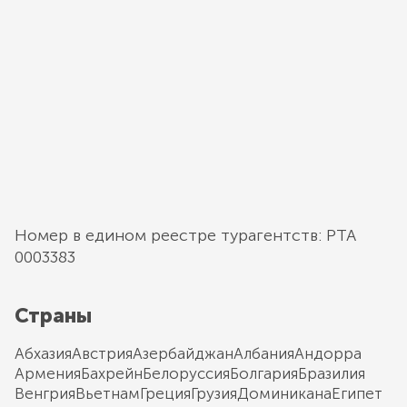
Номер в едином реестре турагентств: РТА
0003383
Страны
Абхазия
Австрия
Азербайджан
Албания
Андорра
Армения
Бахрейн
Белоруссия
Болгария
Бразилия
Венгрия
Вьетнам
Греция
Грузия
Доминикана
Египет