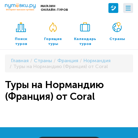
МАГАЗИН
ОНЛАЙН-ТУРОВ
Сервисы
О компании
Бронирование отелей
О нас
Поиск
Горящие
Календарь
Страны
туров
туры
туров
Трансфер
Контакты
Страхование
Команда
Главная
Страны
Франция
Нормандия
Документы и реквизиты
Туры на Нормандию (Франция) от Coral
Офисы продаж
Туры на Нормандию
(Франция) от Coral