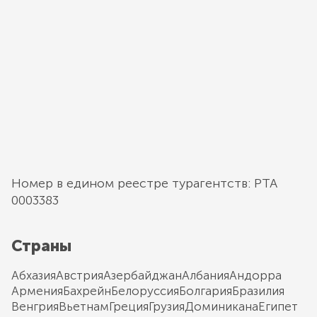
Номер в едином реестре турагентств: РТА
0003383
Страны
Абхазия
Австрия
Азербайджан
Албания
Андорра
Армения
Бахрейн
Белоруссия
Болгария
Бразилия
Венгрия
Вьетнам
Греция
Грузия
Доминикана
Египет