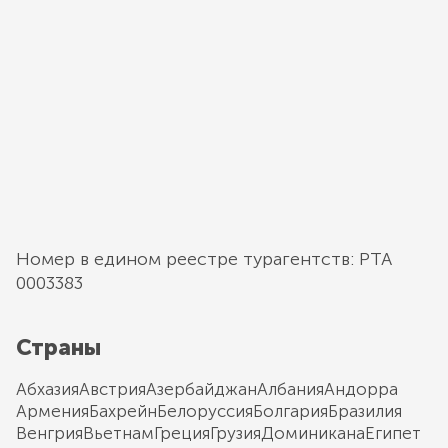
Номер в едином реестре турагентств: РТА
0003383
Страны
Абхазия
Австрия
Азербайджан
Албания
Андорра
Армения
Бахрейн
Белоруссия
Болгария
Бразилия
Венгрия
Вьетнам
Греция
Грузия
Доминикана
Египет