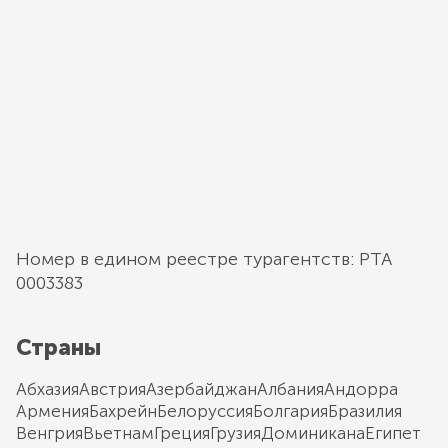
Номер в едином реестре турагентств: РТА
0003383
Страны
Абхазия
Австрия
Азербайджан
Албания
Андорра
Армения
Бахрейн
Белоруссия
Болгария
Бразилия
Венгрия
Вьетнам
Греция
Грузия
Доминикана
Египет