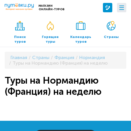
МАГАЗИН
ОНЛАЙН-ТУРОВ
Сервисы
О компании
Бронирование отелей
О нас
Поиск
Горящие
Календарь
Страны
туров
туры
туров
Трансфер
Контакты
Страхование
Команда
Главная
Страны
Франция
Нормандия
Документы и реквизиты
Туры на Нормандию (Франция) на неделю
Офисы продаж
Туры на Нормандию
(Франция) на неделю