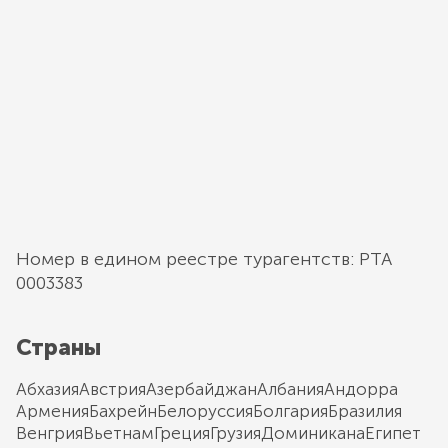
Номер в едином реестре турагентств: РТА
0003383
Страны
Абхазия
Австрия
Азербайджан
Албания
Андорра
Армения
Бахрейн
Белоруссия
Болгария
Бразилия
Венгрия
Вьетнам
Греция
Грузия
Доминикана
Египет