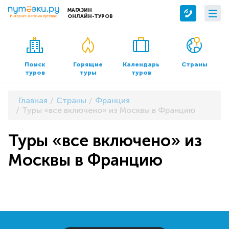
МАГАЗИН
ОНЛАЙН-ТУРОВ
Сервисы
О компании
Бронирование отелей
О нас
Поиск
Горящие
Календарь
Страны
туров
туры
туров
Трансфер
Контакты
Страхование
Команда
Главная
Страны
Франция
Документы и реквизиты
Туры «все включено» из Москвы в Францию
Офисы продаж
Туры «все включено» из
Москвы в Францию