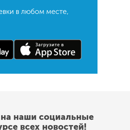
евки в любом месте,
 на наши социальные
урсе всех новостей!