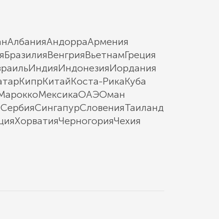
ан
Албания
Андорра
Армения
я
Бразилия
Венгрия
Вьетнам
Греция
зраиль
Индия
Индонезия
Иордания
атар
Кипр
Китай
Коста-Рика
Куба
Марокко
Мексика
ОАЭ
Оман
ы
Сербия
Сингапур
Словения
Таиланд
ция
Хорватия
Черногория
Чехия