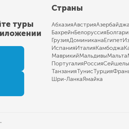
Страны
йте туры
Абхазия
Австрия
Азербайдж
риложении
Бахрейн
Белоруссия
Болгари
Грузия
Доминикана
Египет
И
Испания
Италия
Камбоджа
К
Маврикий
Мальдивы
Мальта
Португалия
Россия
Сейшел
Танзания
Тунис
Турция
Фран
Шри-Ланка
Ямайка
"