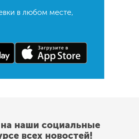
евки в любом месте,
 на наши социальные
урсе всех новостей!