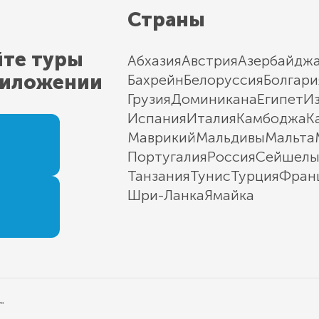
Страны
йте туры
Абхазия
Австрия
Азербайдж
риложении
Бахрейн
Белоруссия
Болгари
Грузия
Доминикана
Египет
И
Испания
Италия
Камбоджа
К
Маврикий
Мальдивы
Мальта
Португалия
Россия
Сейшел
Танзания
Тунис
Турция
Фран
Шри-Ланка
Ямайка
"