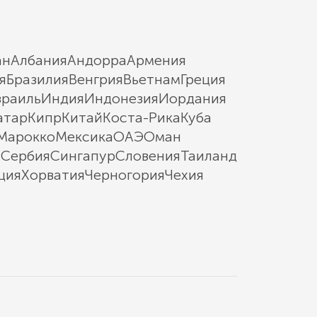
ан
Албания
Андорра
Армения
я
Бразилия
Венгрия
Вьетнам
Греция
зраиль
Индия
Индонезия
Иордания
атар
Кипр
Китай
Коста-Рика
Куба
Марокко
Мексика
ОАЭ
Оман
ы
Сербия
Сингапур
Словения
Таиланд
ция
Хорватия
Черногория
Чехия