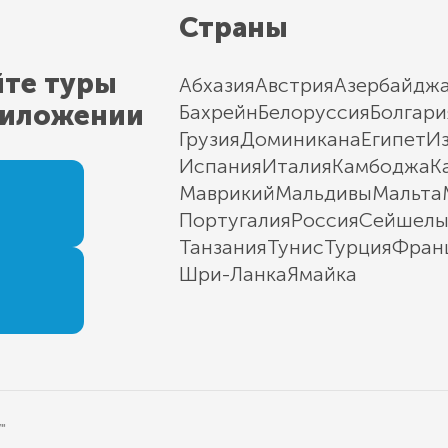
Страны
йте туры
Абхазия
Австрия
Азербайдж
риложении
Бахрейн
Белоруссия
Болгари
Грузия
Доминикана
Египет
И
Испания
Италия
Камбоджа
К
Маврикий
Мальдивы
Мальта
Португалия
Россия
Сейшел
Танзания
Тунис
Турция
Фран
Шри-Ланка
Ямайка
"