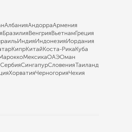
ан
Албания
Андорра
Армения
я
Бразилия
Венгрия
Вьетнам
Греция
зраиль
Индия
Индонезия
Иордания
атар
Кипр
Китай
Коста-Рика
Куба
Марокко
Мексика
ОАЭ
Оман
ы
Сербия
Сингапур
Словения
Таиланд
ция
Хорватия
Черногория
Чехия