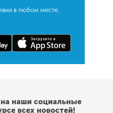
евки в любом месте,
 на наши социальные
урсе всех новостей!