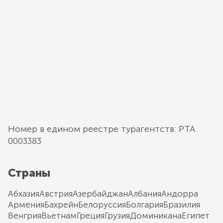
Номер в едином реестре турагентств: РТА
0003383
Страны
Абхазия
Австрия
Азербайджан
Албания
Андорра
Армения
Бахрейн
Белоруссия
Болгария
Бразилия
Венгрия
Вьетнам
Греция
Грузия
Доминикана
Египет