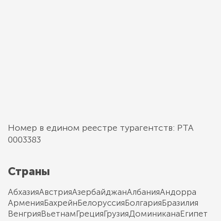
Номер в едином реестре турагентств: РТА
0003383
Страны
Абхазия
Австрия
Азербайджан
Албания
Андорра
Армения
Бахрейн
Белоруссия
Болгария
Бразилия
Венгрия
Вьетнам
Греция
Грузия
Доминикана
Египет