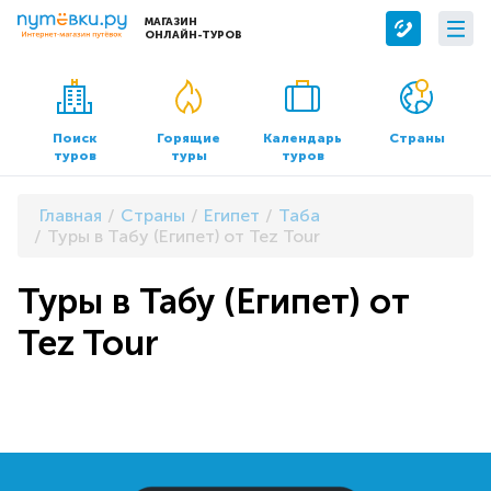
МАГАЗИН
ОНЛАЙН-ТУРОВ
Сервисы
О компании
Бронирование отелей
О нас
Поиск
Горящие
Календарь
Страны
туров
туры
туров
Трансфер
Контакты
Страхование
Команда
Главная
Страны
Египет
Таба
Документы и реквизиты
Туры в Табу (Египет) от Tez Tour
Офисы продаж
Туры в Табу (Египет) от
Tez Tour