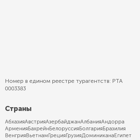
Номер в едином реестре турагентств: РТА
0003383
Страны
Абхазия
Австрия
Азербайджан
Албания
Андорра
Армения
Бахрейн
Белоруссия
Болгария
Бразилия
Венгрия
Вьетнам
Греция
Грузия
Доминикана
Египет