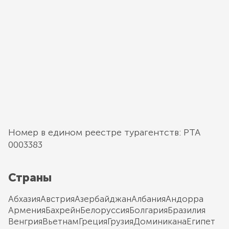
Номер в едином реестре турагентств: РТА
0003383
Страны
Абхазия
Австрия
Азербайджан
Албания
Андорра
Армения
Бахрейн
Белоруссия
Болгария
Бразилия
Венгрия
Вьетнам
Греция
Грузия
Доминикана
Египет