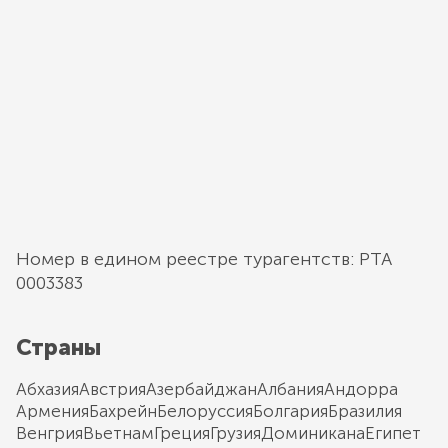
Номер в едином реестре турагентств: РТА
0003383
Страны
Абхазия
Австрия
Азербайджан
Албания
Андорра
Армения
Бахрейн
Белоруссия
Болгария
Бразилия
Венгрия
Вьетнам
Греция
Грузия
Доминикана
Египет