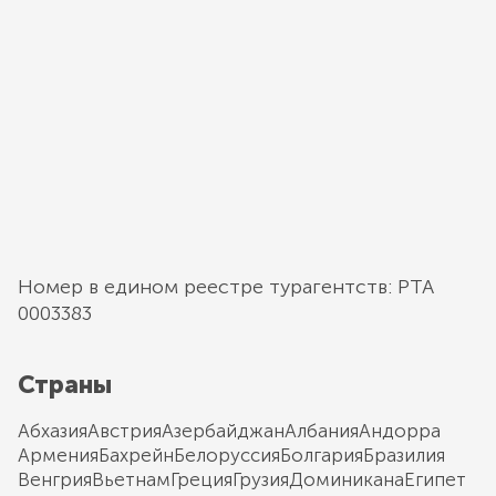
Номер в едином реестре турагентств: РТА
0003383
Страны
Абхазия
Австрия
Азербайджан
Албания
Андорра
Армения
Бахрейн
Белоруссия
Болгария
Бразилия
Венгрия
Вьетнам
Греция
Грузия
Доминикана
Египет