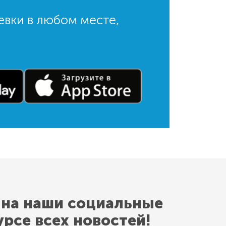
евки в любом месте,
 на наши социальные
урсе всех новостей!