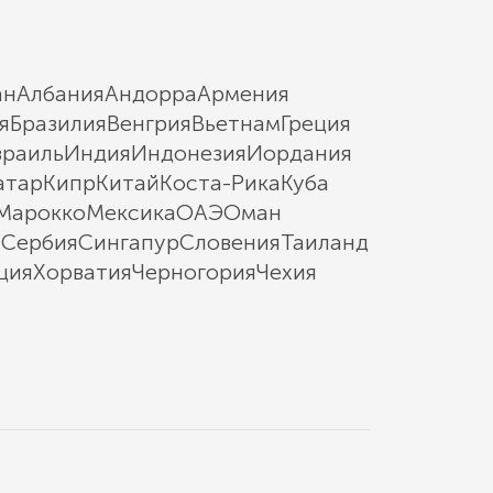
ан
Албания
Андорра
Армения
я
Бразилия
Венгрия
Вьетнам
Греция
зраиль
Индия
Индонезия
Иордания
атар
Кипр
Китай
Коста-Рика
Куба
Марокко
Мексика
ОАЭ
Оман
ы
Сербия
Сингапур
Словения
Таиланд
ция
Хорватия
Черногория
Чехия