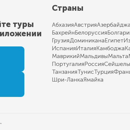
Страны
йте туры
Абхазия
Австрия
Азербайдж
риложении
Бахрейн
Белоруссия
Болгари
Грузия
Доминикана
Египет
И
Испания
Италия
Камбоджа
К
Маврикий
Мальдивы
Мальта
Португалия
Россия
Сейшел
Танзания
Тунис
Турция
Фран
Шри-Ланка
Ямайка
"