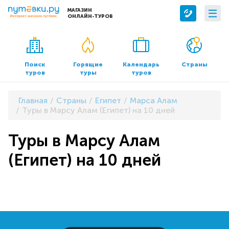
МАГАЗИН
ОНЛАЙН-ТУРОВ
Сервисы
О компании
Бронирование отелей
О нас
Поиск
Горящие
Календарь
Страны
туров
туры
туров
Трансфер
Контакты
Страхование
Команда
Главная
Страны
Египет
Марса Алам
Документы и реквизиты
Туры в Марсу Алам (Египет) на 10 дней
Офисы продаж
Туры в Марсу Алам
(Египет) на 10 дней