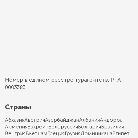
Номер в едином реестре турагентств: РТА
0003383
Страны
Абхазия
Австрия
Азербайджан
Албания
Андорра
Армения
Бахрейн
Белоруссия
Болгария
Бразилия
Венгрия
Вьетнам
Греция
Грузия
Доминикана
Египет