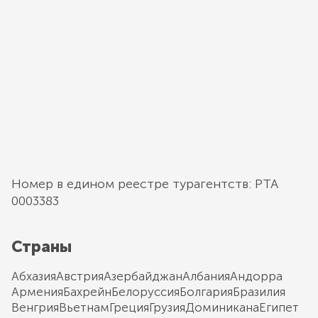
Номер в едином реестре турагентств: РТА
0003383
Страны
Абхазия
Австрия
Азербайджан
Албания
Андорра
Армения
Бахрейн
Белоруссия
Болгария
Бразилия
Венгрия
Вьетнам
Греция
Грузия
Доминикана
Египет