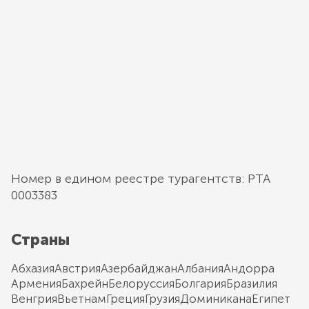
Номер в едином реестре турагентств: РТА
0003383
Страны
Абхазия
Австрия
Азербайджан
Албания
Андорра
Армения
Бахрейн
Белоруссия
Болгария
Бразилия
Венгрия
Вьетнам
Греция
Грузия
Доминикана
Египет