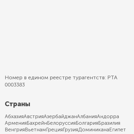
Номер в едином реестре турагентств: РТА
0003383
Страны
Абхазия
Австрия
Азербайджан
Албания
Андорра
Армения
Бахрейн
Белоруссия
Болгария
Бразилия
Венгрия
Вьетнам
Греция
Грузия
Доминикана
Египет