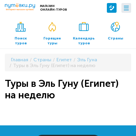
МАГАЗИН
ОНЛАЙН-ТУРОВ
Сервисы
О компании
Бронирование отелей
О нас
Поиск
Горящие
Календарь
Страны
туров
туры
туров
Трансфер
Контакты
Страхование
Команда
Главная
Страны
Египет
Эль Гуна
Документы и реквизиты
Туры в Эль Гуну (Египет) на неделю
Офисы продаж
Туры в Эль Гуну (Египет)
на неделю